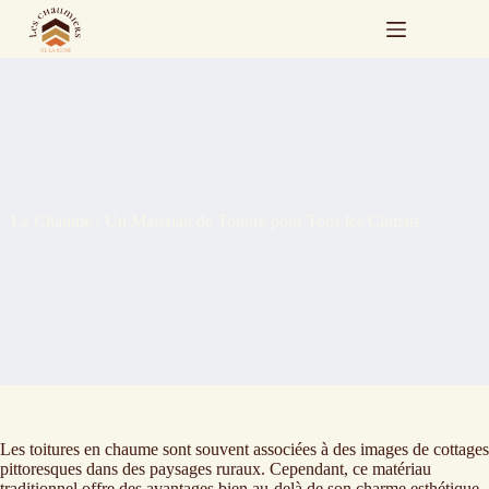
Passer
au
contenu
Le Chaume : Un Matériau de Toiture pour Tous les Climats
Les toitures en chaume sont souvent associées à des images de cottages
pittoresques dans des paysages ruraux. Cependant, ce matériau
traditionnel offre des avantages bien au-delà de son charme esthétique,